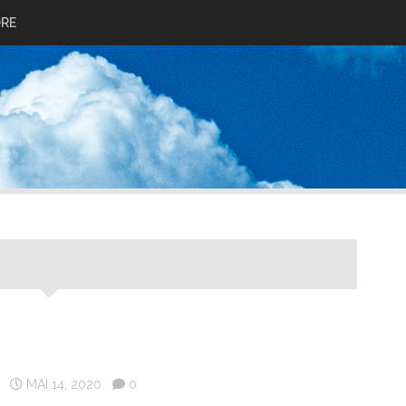
ORE
MAI 14, 2020
0