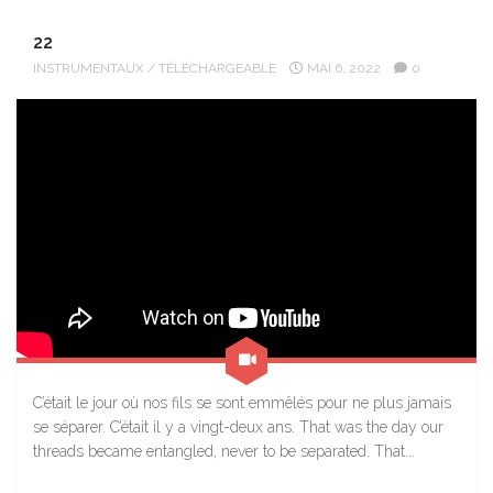
22
INSTRUMENTAUX
/
TÉLÉCHARGEABLE
MAI 6, 2022
0
C’était le jour où nos fils se sont emmêlés pour ne plus jamais
se séparer. C’était il y a vingt-deux ans. That was the day our
threads became entangled, never to be separated. That...