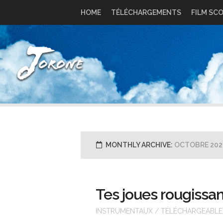
Skip
HOME
TÉLÉCHARGEMENTS
FILM SC
to
content
MONTHLY ARCHIVE:
OCTOBRE 202
Tes joues rougissa
INSTRUMENTAUX
/
TÉLÉCHARGEABLE