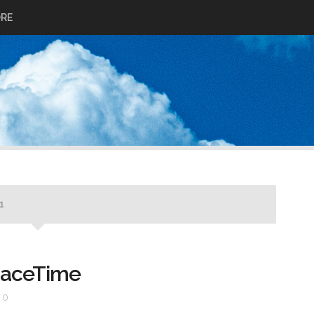
ORE
1
paceTime
0