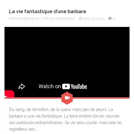
La vie fantastique d’une barbare
INSTRUMENTAUX
/
TÉLÉCHARGEABLE
MAI 10, 2021
0
Du sang, de l’émotion, de la sueur mais pas de peurs. La
barbare a une vie fantastique. La terre entière l’envie, raconte
ses aventures extraordinaires. Sa vie sera courte, mais elle ne
regrettera rien...