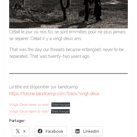
C’était le jour où nos fils se sont emmêlés pour ne plus jamais
se séparer. C’était il y a vingt-deux ans.
That was the day our threads became entangled, never to be
separated. That was twenty-two years ago.
Le titre est disponible sur bandcamp :
https://torone.bandcamp.com/track/vingt-deux
Vingt-Deux (avec la voix)
Télécharger
Vingt-Deux (sans la voix)
Télécharger
Partager :
X
Facebook
LinkedIn