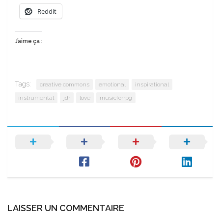
Reddit
J’aime ça :
Tags:
creative commons
emotional
inspirational
instrumental
jdr
love
musicforrpg
LAISSER UN COMMENTAIRE