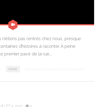
s n’étions pas rentrés chez nous, presque
ntaines d’histoires à raconter. À peine
e premier pavé de la rue...
MORE
UILLET 9, 2022
0