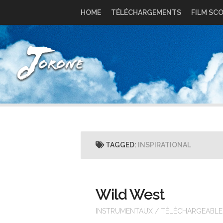
Skip
HOME
TÉLÉCHARGEMENTS
FILM SC
to
content
TAGGED:
INSPIRATIONAL
Wild West
INSTRUMENTAUX
/
TÉLÉCHARGEABLE