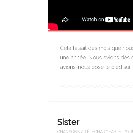
Cela faisait des mois que nou
une année. Nous avions des ce
avions-nous posé le pied sur l
Sister
CHANSONS
/
TÉLÉCHARGEABLE
J