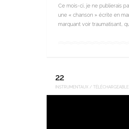
Ce mois-ci, je ne publierais p
une « chanson » écrite en mar
marquant voir traumatisant, que 
22
INSTRUMENTAUX
/
TÉLÉCHARGEABLE