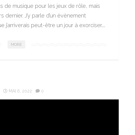
as de musique pour les jeux de rôle, mais
s dernier. J’y parle d’un évènement
j’arriverais peut-être un jour à exorciser....
MORE
MAI 6, 2022
0