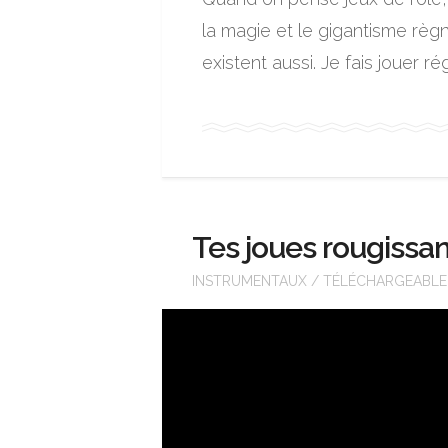
la magie et le gigantisme règn
existent aussi. Je fais jouer 
Tes joues rougissa
INSTRUMENTAUX
/
TÉLÉCHARGEABLE