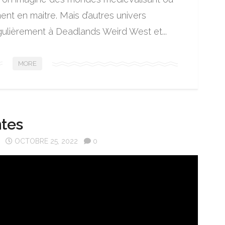
ent en maitre. Mais d’autres univers
régulièrement à Deadlands Weird West et...
MORE
ntes
OCTOBRE 25, 2022
0