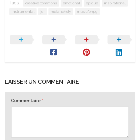
Tags:
creative commons
emotional
epique
inspirational
instrumental
jdr
melancholy
musicforrpg
LAISSER UN COMMENTAIRE
Commentaire
*