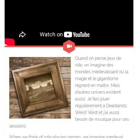
Quand on pense jeux de
rôle, on imagine des
mondes médiévalisant où la
magie et le gigantisme
règnent en maitre. Mais
d’autres univers existent
aussi. Je fais jouer
régulièrement à Deadlands
Weird West et j’ai aussi
besoin de musique pour ces
sessions.
When we think of role playing games, we imagine medieval