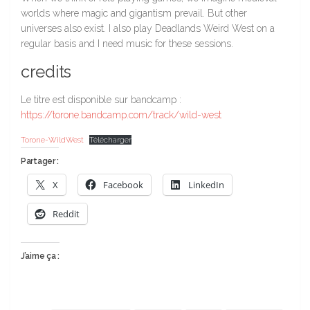
worlds where magic and gigantism prevail. But other
universes also exist. I also play Deadlands Weird West on a
regular basis and I need music for these sessions.
credits
Le titre est disponible sur bandcamp :
https://torone.bandcamp.com/track/wild-west
Torone-WildWest
Télécharger
Partager :
X
Facebook
LinkedIn
Reddit
J’aime ça :