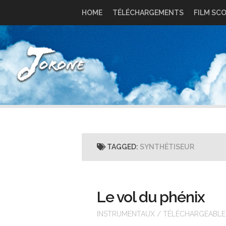
Skip
HOME
TÉLÉCHARGEMENTS
FILM SC
to
content
TAGGED:
SYNTHÉTISEUR
Le vol du phénix
INSTRUMENTAUX
/
TÉLÉCHARGEABLE